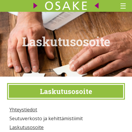
☰
Laskutusosoite
Laskutusosoite
Yhteystiedot
Seutuverkosto ja kehittämistiimit
Laskutusosoite