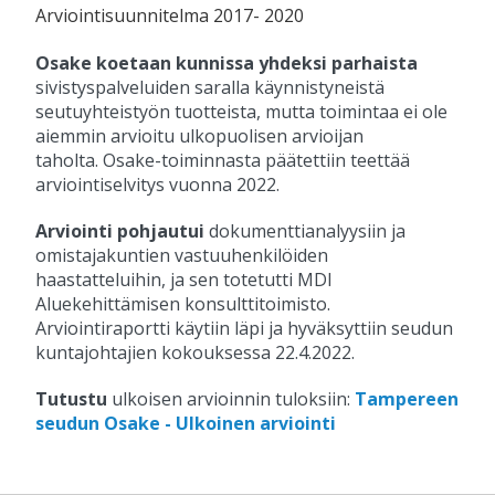
Arviointisuunnitelma 2017- 2020
Osake koetaan kunnissa yhdeksi parhaista
sivistyspalveluiden saralla käynnistyneistä
seutuyhteistyön tuotteista, mutta toimintaa ei ole
aiemmin arvioitu ulkopuolisen arvioijan
taholta. Osake-toiminnasta päätettiin teettää
arviointiselvitys vuonna 2022.
Arviointi pohjautui
dokumenttianalyysiin ja
omistajakuntien vastuuhenkilöiden
haastatteluihin, ja sen totetutti MDI
Aluekehittämisen konsulttitoimisto.
Arviointiraportti käytiin läpi ja hyväksyttiin seudun
kuntajohtajien kokouksessa 22.4.2022.
Tutustu
ulkoisen arvioinnin tuloksiin:
Tampereen
seudun Osake - Ulkoinen arviointi